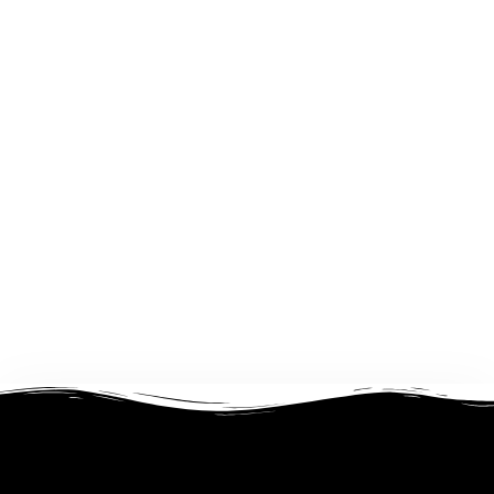
La bañera de hidromasaje es el elemento destacado
de esta habitación doble. La amplia habitación cuenta
con armario, sofá, terraza con vistas al jardín y baño
privado con ducha. La unidad tiene 1 cama king.
$
410,000
Hacer reserva
por noche