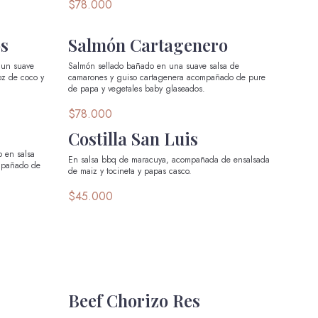
$78.000
os
Salmón Cartagenero
 un suave
Salmón sellado bañado en una suave salsa de
oz de coco y
camarones y guiso cartagenera acompañado de pure
de papa y vegetales baby glaseados.
$78.000
Costilla San Luis
o en salsa
En salsa bbq de maracuya, acompañada de ensalsada
mpañado de
de maiz y tocineta y papas casco.
$45.000
Beef Chorizo Res