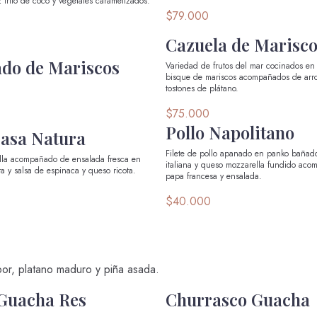
 frito de coco y vegetales caramelizados.
$79.000
Cazuela de Marisc
do de Mariscos
Variedad de frutos del mar cocinados en
bisque de mariscos acompañados de arr
tostones de plátano.
$75.000
Pollo Napolitano
Casa Natura
Filete de pollo apanado en panko bañad
rrilla acompañado de ensalada fresca en
italiana y queso mozzarella fundido aco
a y salsa de espinaca y queso ricota.
papa francesa y ensalada.
$40.000
or, platano maduro y piña asada.
Guacha Res
Churrasco Guacha