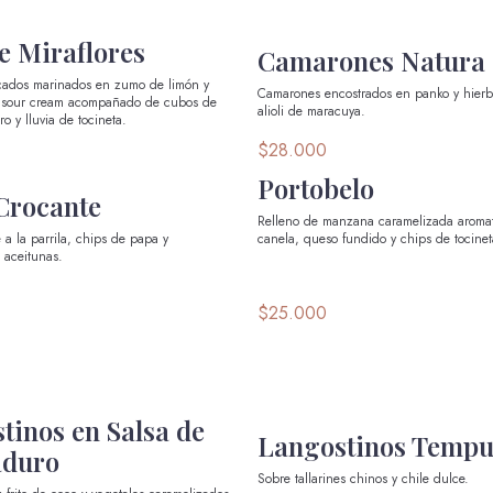
e Miraflores
Camarones Natura
cados marinados en zumo de limón y
Camarones encostrados en panko y hierb
 sour cream acompañado de cubos de
alioli de maracuya.
o y lluvia de tocineta.
$28.000
Portobelo
Crocante
Relleno de manzana caramelizada aroma
 a la parrila, chips de papa y
canela, queso fundido y chips de tocinet
 aceitunas.
$25.000
tinos en Salsa de
Langostinos Tempu
aduro
Sobre tallarines chinos y chile dulce.