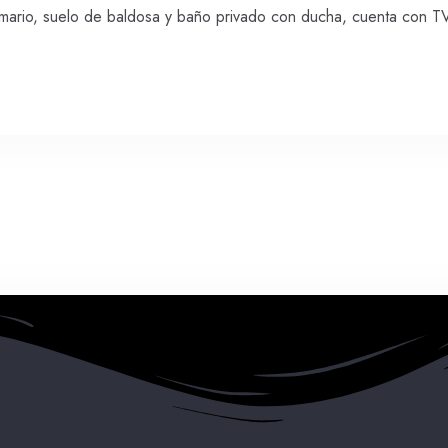
mario, suelo de baldosa y baño privado con ducha, cuenta con TV
Día de llegada
Día de salida
Adultos
Niños Mayores de 5 años
Buscar