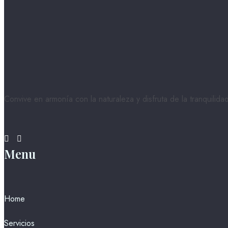
Convive en armonía con la naturaleza y disfruta de la tranquilid
Menu
Home
Servicios