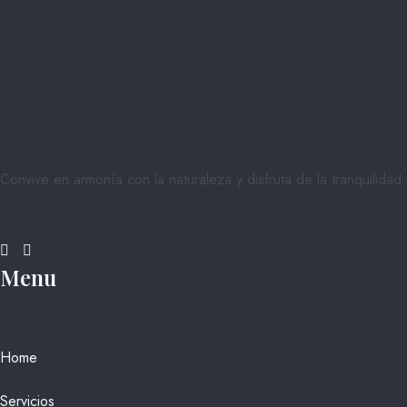
Convive en armonía con la naturaleza y disfruta de la tranquilida
Menu
Home
Servicios