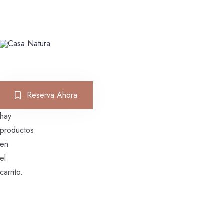
Menu
0
Reserva Ahora
No
hay
productos
en
el
carrito.