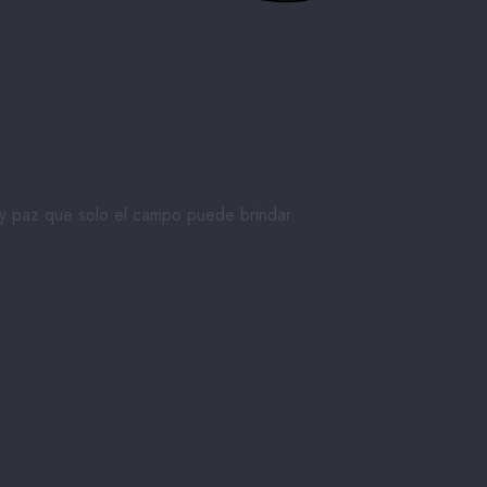
Día de salida
Adultos
Niños Mayores de 5 años
Buscar
d y paz que solo el campo puede brindar.