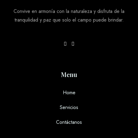
Convive en armonía con la naturaleza y disfruta de la
tranquilidad y paz que solo el campo puede brindar.
Día de llegada
Día de salida
Menu
Adultos
Niños Mayores de 5 años
Home
1
0
Servicios
Buscar
Contáctanos