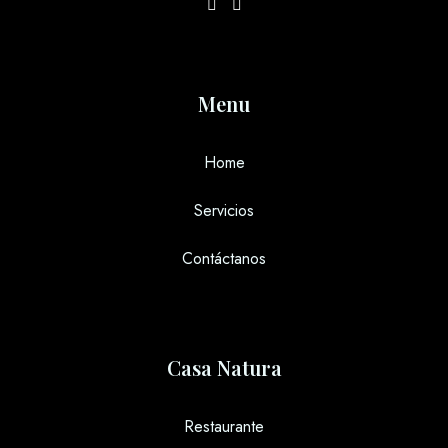
Día de llegada
Menu
Día de salida
Home
Servicios
Adultos
Niños Mayores de 5 años
Contáctanos
1
0
Buscar
Casa Natura
Restaurante